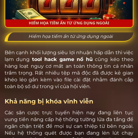
Hiểm họa tiềm ẩn từ ứng dụng ngoài
Bên cạnh khối lượng siêu lợi nhuận hấp dẫn thì việc
lạm dụng
tool hack game nổ hũ
cũng kéo theo
hàng loạt nguy cơ mất an toàn thông tin cá nhân
trầm trọng. Rất nhiều tệp mã độc đã được kẻ gian
khéo léo gắn kèm vào file cài đặt nhằm đánh cắp
toàn bộ số dư trong ví của hội viên.
Khả năng bị khóa vĩnh viễn
Các sân cược trực tuyến hiện nay đang liên tục
vung tiền nâng cấp hệ thống tường lửa đa tầng để
ngăn chặn triệt để mọi sự can thiệp từ bên ngoài.
Nếu hệ thống quét được bạn đang lén lút chạy