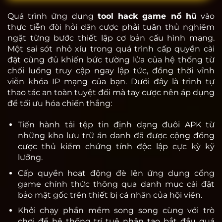
Quá trình ứng dụng
tool hack game nổ hũ
vào
thực tiễn đòi hỏi dân cược phải tuân thủ nghiêm
ngặt từng bước thiết lập cơ bản cấu hình mạng.
Một sai sót nhỏ xíu trong quá trình cấp quyền cài
đặt cũng đủ khiến bức tường lửa của hệ thống từ
chối luồng truy cập ngay lập tức, đồng thời vĩnh
viễn khóa IP mạng của bạn. Dưới đây là trình tự
thao tác an toàn tuyệt đối mà tay cược nên áp dụng
để tối ưu hóa chiến thắng:
Tiến hành tải tệp tin định dạng đuôi APK từ
những kho lưu trữ ẩn danh đã được cộng đồng
cược thủ kiểm chứng tính độc lập cực kỳ kỹ
lưỡng.
Cấp quyền hoạt động đè lên ứng dụng cổng
game chính thức thông qua danh mục cài đặt
bảo mật gốc trên thiết bị cá nhân của hội viên.
Khởi chạy phần mềm song song cùng với trò
chơi để hệ thống trí tuệ nhân tạo bắt đầu quá