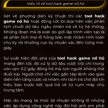
Hiểu rõ về tool hack game nổ hũ
Xét về phương diện kỹ thuật thì các
tool hack
game nổ hũ
hoạt động cốt lõi dựa trên việc phân
tích chuỗi dữ liệu ngẫu nhiên trả về từ hệ thống.
Những đoạn mã rà soát do giới lập trình viên tạo ra
sẽ phân tích mọi lỗ hổng bảo mật nhằm tính toán
chu kỳ rơi thưởng cực kỳ chuẩn xác đến từng mili-
giây.
Sự xuất hiện đột phá của
tool hack game nổ hũ
mang đến tốc độ xử lý dữ liệu vượt trội chỉ trong
vỏn vẹn 0.2 giây đồng hồ mà con người không thể
đuổi kịp. Người chơi chỉ việc gắn tệp lệnh vào giao
diện nền tảng cược và nhâm nhi tách trà chờ đợi tín
hiệu báo trước kết quả trả về từ cụm máy chủ
trung tâm.
Mặc dù mang lại mức lợi nhuận khổng lồ nhưng
việc áp dụng công nghệ này đòi hỏi anh em phải