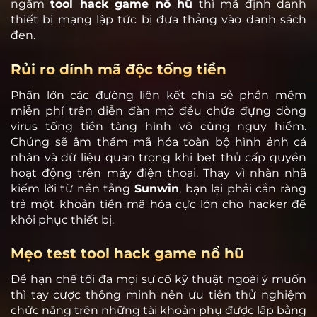
ngầm
tool hack game nổ hũ
thì mã định danh
thiết bị mạng lập tức bị đưa thẳng vào danh sách
đen.
Rủi ro dính mã độc tống tiền
Phần lớn các đường liên kết chia sẻ phần mềm
miễn phí trên diễn đàn mở đều chứa đựng dòng
virus tống tiền tàng hình vô cùng nguy hiểm.
Chúng sẽ âm thầm mã hóa toàn bộ hình ảnh cá
nhân và dữ liệu quan trọng khi bet thủ cấp quyền
hoạt động trên máy điện thoại. Thay vì nhàn nhã
kiếm lời từ nền tảng
Sunwin
, bạn lại phải cắn răng
trả một khoản tiền mã hóa cực lớn cho hacker để
khôi phục thiết bị.
Mẹo test tool hack game nổ hũ
Để hạn chế tối đa mọi sự cố kỹ thuật ngoài ý muốn
thì tay cược thông minh nên ưu tiên thử nghiệm
chức năng trên những tài khoản phụ được lập bằng