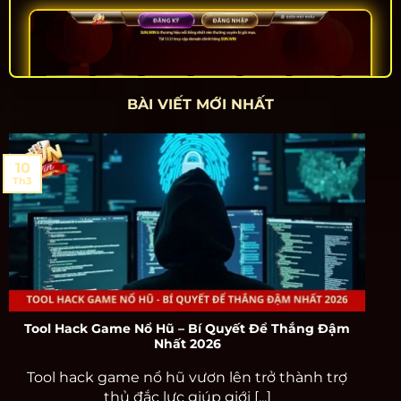
BÀI VIẾT MỚI NHẤT
10
Th3
Sunwin – Cổng game đổi thưởng uy tín số 1 Việt
Nam
Với giấy phép hoạt động hợp pháp từ Isle of
Man và chứng chỉ an toàn từ tổ chức iTech Labs,
Sunwin cam kết mang đến môi trường cá cược
Tool Hack Game Nổ Hũ – Bí Quyết Để Thắng Đậm
Nhất 2026
minh bạch. Hệ thống RNG (Random Number
Generator) được kiểm định định kỳ đảm bảo tỷ
Tool hack game nổ hũ vươn lên trở thành trợ
lệ thắng công bằng, không can thiệp kết quả.
thủ đắc lực giúp giới [...]