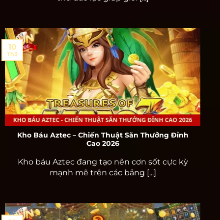
Hiện tại, cổng game Macao này phục vụ hơn 5
triệu tài khoản đăng ký, xử lý trung bình
100,000+ giao dịch nạp rút mỗi ngày. Con số ấn
tượng này chứng minh sức hút của trò chơi giải
10
Th3
trí trực tuyến khi kết hợp đúng công nghệ và
trải nghiệm người dùng.
Khám phá kho game khổng
lồ nổi bật nhất tại Sunwin
Kho Báu Aztec – Chiến Thuật Săn Thưởng Đỉnh
Cao 2026
Kho báu Aztec đang tạo nên cơn sốt cực kỳ
mạnh mẽ trên các bảng [...]